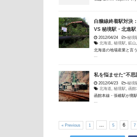
白糠線終着駅対決
VS 秘境駅・北進駅
2012/04/24
-
秘境
北海道
,
秘境駅
,
鉱山
北海道の地場産業と言う
...
私を悩ませた“不思
2012/04/23
-
秘境
北海道
,
秘境駅
,
函館
函館本線・張碓駅が廃
...
…
6
« Previous
1
5
7