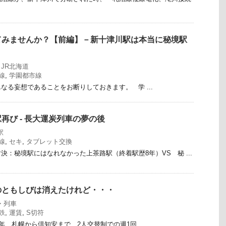
てみませんか？【前編】－新十津川駅は本当に秘境駅
,
JR北海道
線
,
学園都市線
なる妄想であることをお断りしておきます。 学 ...
再び - 長大運炭列車の夢の後
駅
線
,
セキ
,
タブレット交換
決：秘境駅にはなれなかった上茶路駅（終着駅歴8年）VS 秘 ...
のともしびは消えたけれど・・・
・列車
鉄
,
運賃
,
S切符
-87)年、札幌から倶知安まで、2人交替制での週1回 ...