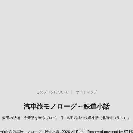
このブログについて
サイトマップ
汽車旅モノローグ～鉄道小話
鉄道の話題・今昔話を綴るブログ。旧「黒羽君成の鉄道小話（北海道コラム）」
yright© 汽車旅モノローグ～鉄道小話 , 2026 All Rights Reserved.
powered by STI