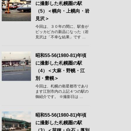
に撮影した札幌圏の駅
（5）＜幌向・上幌向・岩
見沢＞
今回は、３０年の間に、駅舎が
ピッカピカの新品になった（岩
見沢は「不幸な結果」です ...
昭和55-56(1980-81)年頃
に撮影した札幌圏の駅
（4）＜大麻・野幌・江
別・豊幌＞
今回は、札幌の衛星都市であり
ます江別市内の上記４つの駅の
御紹介です。 ※撮影日は ...
昭和55-56(1980-81)年頃
に撮影した札幌圏の駅
（3）＜苗穂・白石・厚別