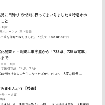
北見に日帰りで出張に行ってまいりました＆特急オホ
うこと
・列車
急オホーツク
,
車内販売
を仰せつかりました。 北見で16:00-18:00に行 ...
化開業＞－高架工事序盤から「733系、735系電車」
ろまで
,
車両・列車
,
学園都市線
,
735系
,
711系
、私は当時社会人１年生になったばかりでした。 大変な晴天 ...
てみませんか？【後編】
全般・出来事
路線
札沼線が、新十津川で分断された時、「札沼線複線電化、滝川接続