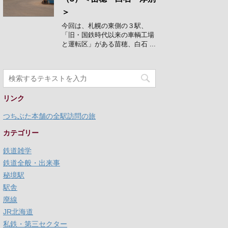
＞
今回は、札幌の東側の３駅、
「旧・国鉄時代以来の車輌工場
と運転区」がある苗穂、白石 ...
リンク
つちぶた本舗の全駅訪問の旅
カテゴリー
鉄道雑学
鉄道全般・出来事
秘境駅
駅舎
廃線
JR北海道
私鉄・第三セクター