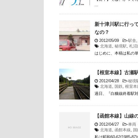
...
新十津川駅に行っ
なの？
2012/05/09
-
駅舎
北海道
,
秘境駅
,
札沼
はじめに、本稿は私の単
【根室本線】古瀬駅
2012/04/28
-
秘境
北海道
,
国鉄
,
根室本
過日、『白糠線終着駅対
【函館本線】山線
2012/04/27
-
車両
北海道
,
函館本線
,
国
私は昭和60-62(1985