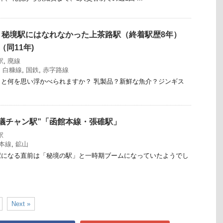
：秘境駅にはなれなかった上茶路駅（終着駅歴8年）
（同11年)
駅
,
廃線
,
白糠線
,
国鉄
,
赤字路線
と何を思い浮かべられますか？ 乳製品？新鮮な魚介？ジンギス
議チャン駅”「函館本線・張碓駅」
駅
本線
,
鉱山
駅になる直前は「秘境の駅」と一時期ブームになっていたようでし
Next »