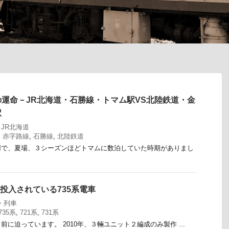
運命－JR北海道・石勝線・トマム駅VS北陸鉄道・金
駅
,
JR北海道
,
赤字路線
,
石勝線
,
北陸鉄道
用で、夏場、３シーズンほどトマムに数泊していた時期がありまし
戦投入されている735系電車
・列車
735系
,
721系
,
731系
に迫っています。 2010年、３輛ユニット２編成のみ製作 ...