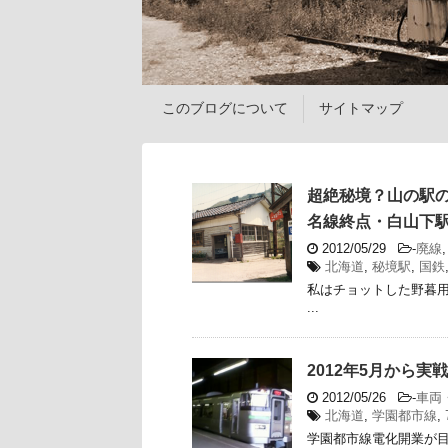
このブログについて
サイトマップ
超絶秘境？山の駅の
名線終点・白山下
2012/05/29
-
廃線
北海道
,
秘境駅
,
国鉄
私はチョットした野暮
...
2012年5月から実
2012/05/26
-
車両
北海道
,
学園都市線
,
学園都市線電化開業が目前