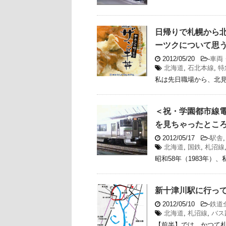
日帰りで札幌から
ーツクについて思
2012/05/20
-
車両
北海道
,
石北本線
,
特
私は先日職場から、北見出張
＜祝・学園都市線電
を見ちゃったとこ
2012/05/17
-
駅舎
北海道
,
国鉄
,
札沼線
昭和58年（1983年）
新十津川駅に行っ
2012/05/10
-
鉄道
北海道
,
札沼線
,
バス
【前半】では、かつて