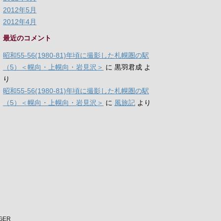
2012年5月
2012年4月
最近のコメント
昭和55-56(1980-81)年頃に撮影した札幌圏の駅
（5）＜幌向・上幌向・岩見沢＞
に
黒羽君成
よ
り
昭和55-56(1980-81)年頃に撮影した札幌圏の駅
（5）＜幌向・上幌向・岩見沢＞
に
風旅記
より
NGER