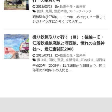
行」の車窓から
2013/03/23
-
鉄道全般・出来事
国鉄
,
九州
,
豊肥本線
,
スイッチバック
昭和51年(1976年）、この年、めでたく？一浪して
シガナイ大学にかろうじて入学 ...
撮り鉄気取りが行く（Ⅲ）：後編～旧・
江若鉄道線廃線と湖西線、憧れの白鬚神
社へ、近江奮闘記2008
2013/03/11
-
鉄道全般・出来事
撮り鉄
,
国鉄
,
運賃
,
京阪電鉄
,
江若鉄道
,
湖西線
平成20年（2008年）11月16日から28日まで、同じ
部署の23歳年下の人間と ...