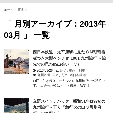
ホーム
>
駅舎
>
「 月別アーカイブ：2013年
03月 」 一覧
西日本鉄道・太宰府駅に見たＣＭ琺瑯看
板つき木製ベンチ in 1981 九州旅行 ～旅
先での思わぬ出会い（Ⅳ）
2013/03/26
-
駅舎
,
車両・列車
九州鉄道
,
国鉄
,
九州
,
西日本鉄道
前回に引き続き、オヤジとの九州旅行での話題で
す。 出会った物は・・・鉄道用品では ...
立野スイッチバック、昭和51年(1976)の
九州旅行～下り「急行火の山３号別府