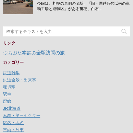
今回は、札幌の東側の３駅、「旧・国鉄時代以来の車
輌工場と運転区」がある苗穂、白石 ...
リンク
つちぶた本舗の全駅訪問の旅
カテゴリー
鉄道雑学
鉄道全般・出来事
秘境駅
駅舎
廃線
JR北海道
私鉄・第三セクター
駅名・地名
車両・列車