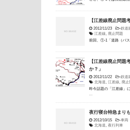
【江差線廃止問題考
2012/11/23
-
鉄道
江差線
,
廃止問題
前回、①-1「道路（バス
【江差線廃止問題考
か？」
2012/11/22
-
鉄道
北海道
,
江差線
,
廃止
昨今話題の「江差線」に
...
夜行寝台特急まりも３
2012/10/15
-
車両
北海道
,
夜行列車