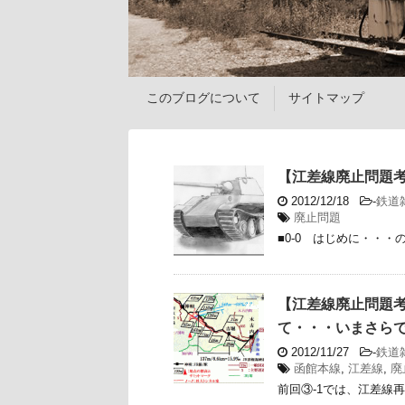
このブログについて
サイトマップ
【江差線廃止問題考
2012/12/18
-
鉄道
廃止問題
■0-0 はじめに・・・
【江差線廃止問題考
て・・・いまさら
2012/11/27
-
鉄道
函館本線
,
江差線
,
廃
前回③-1では、江差線