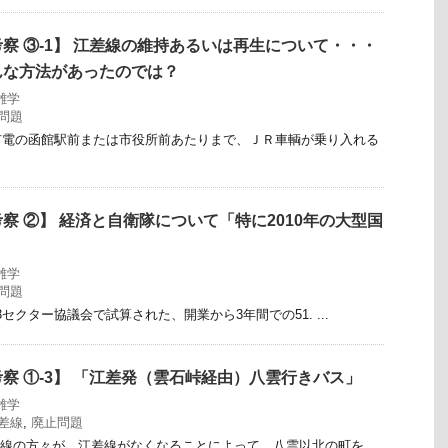
察 ③-1】 江差線の維持あるいは再生について・・・
んな方法があったのでは？
雑学
問題
市電の函館駅前または市役所前あたりまで、ＪＲ車輌が乗り入れる
察 ②】 経済と自衛隊について「特に2010年の大型国
」
雑学
問題
3セクター協議会で試算された、開業から3年間での51. ...
察 ①-3】 「江差発（雲石峠経由）八雲行きバス」
雑学
差線
,
廃止問題
沿線の方々が、江差線がなくなることによって、八雲以北の町を ...