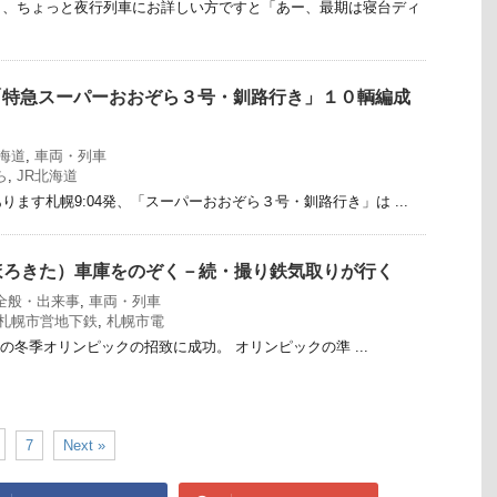
と、ちょっと夜行列車にお詳しい方ですと「あー、最期は寝台ディ
日の「特急スーパーおおぞら３号・釧路行き」１０輌編成
北海道
,
車両・列車
ら
,
JR北海道
ます札幌9:04発、「スーパーおおぞら３号・釧路行き」は ...
ほろきた）車庫をのぞく－続・撮り鉄気取りが行く
全般・出来事
,
車両・列車
札幌市営地下鉄
,
札幌市電
)年の冬季オリンピックの招致に成功。 オリンピックの準 ...
7
Next »