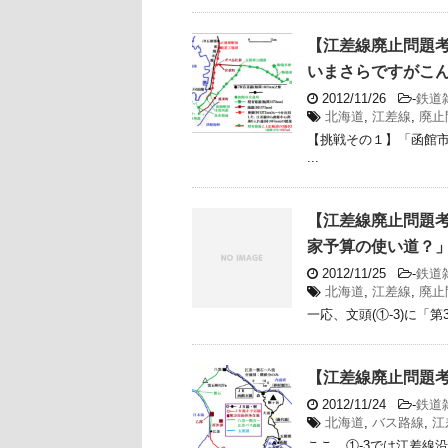
【江差線廃止問題考
いまさらですがこ
2012/11/26
-
鉄道
北海道
,
江差線
,
廃止
【挑戦その１】「函館
...
【江差線廃止問題考
家予算の使い道？
2012/11/25
-
鉄道
北海道
,
江差線
,
廃止
一応、文頭(①-3)に「第
【江差線廃止問題考
2012/11/24
-
鉄道
北海道
,
バス路線
,
江
ここ、①-3では江差線