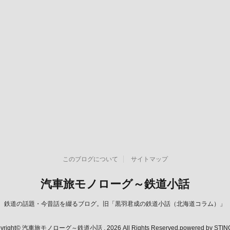
このブログについて
サイトマップ
汽車旅モノローグ～鉄道小話
鉄道の話題・今昔話を綴るブログ。旧「黒羽君成の鉄道小話（北海道コラム）」
yright© 汽車旅モノローグ～鉄道小話 , 2026 All Rights Reserved.
powered by STI