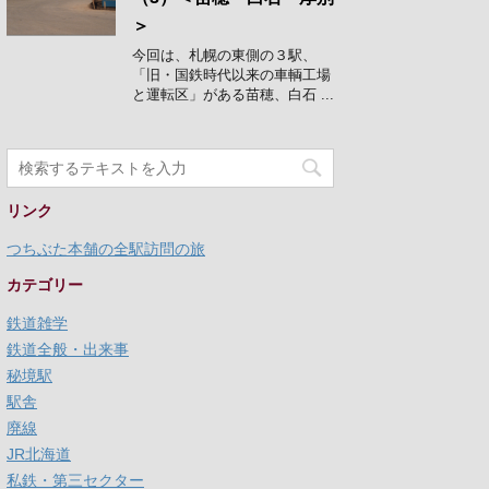
＞
今回は、札幌の東側の３駅、
「旧・国鉄時代以来の車輌工場
と運転区」がある苗穂、白石 ...
リンク
つちぶた本舗の全駅訪問の旅
カテゴリー
鉄道雑学
鉄道全般・出来事
秘境駅
駅舎
廃線
JR北海道
私鉄・第三セクター