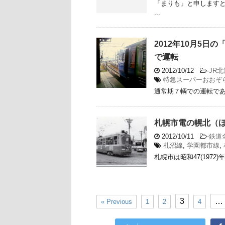
「まりも」と申します
...
2012年10月5
で運転
2012/10/12
-
JR
特急スーパーおおぞ
通常期７輌での運転であり
札幌市電の幌北（
2012/10/11
-
鉄道
札沼線
,
学園都市線
,
札幌市は昭和47(1972
3
…
« Previous
1
2
4