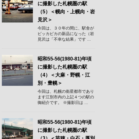
に撮影した札幌圏の駅
（5）＜幌向・上幌向・岩
見沢＞
今回は、３０年の間に、駅舎が
ピッカピカの新品になった（岩
見沢は「不幸な結果」です ...
昭和55-56(1980-81)年頃
に撮影した札幌圏の駅
（4）＜大麻・野幌・江
別・豊幌＞
今回は、札幌の衛星都市であり
ます江別市内の上記４つの駅の
御紹介です。 ※撮影日は ...
昭和55-56(1980-81)年頃
に撮影した札幌圏の駅
（3）＜苗穂・白石・厚別