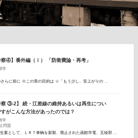
察④】番外編（Ⅰ） 「防衛費論・再考」
雑学
のさらに前に ※この章の目的は ☆「もう少し、安上がりの ...
察 ③-2】 続・江差線の維持あるいは再生につい
ですがこんな方法があったのでは？
雑学
止問題
再生案として、ＬＲＴ車輌を新製、廃止された函館市電、五稜郭 ...