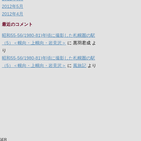
2012年5月
2012年4月
最近のコメント
昭和55-56(1980-81)年頃に撮影した札幌圏の駅
（5）＜幌向・上幌向・岩見沢＞
に
黒羽君成
よ
り
昭和55-56(1980-81)年頃に撮影した札幌圏の駅
（5）＜幌向・上幌向・岩見沢＞
に
風旅記
より
NGER