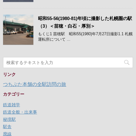
昭和55-56(1980-81)年頃に撮影した札幌圏の駅
（3）＜苗穂・白石・厚別＞
もくじ1 苗穂駅 昭和55(1980)年7月27日撮影1.1 札幌
運転所について ...
リンク
つちぶた本舗の全駅訪問の旅
カテゴリー
鉄道雑学
鉄道全般・出来事
秘境駅
駅舎
廃線