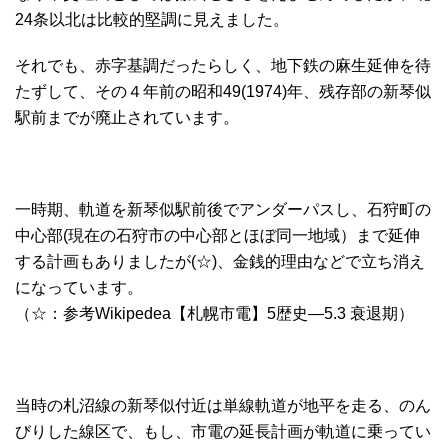
24条以北は比較的堅調に見えました。
それでも、赤字基調だったらしく、地下鉄の麻生延伸を待
たずして、その４年前の昭和49(1974)年、残存部の新琴似
駅前までが廃止されています。
一時期、軌道を新琴似駅前後でアンダーパスし、石狩町の
中心部(現在の石狩市の中心部とほぼ同一地域）まで延伸
する計画もありましたが(☆)、金銭的理由などで立ち消え
になっています。
（☆：参考Wikipedea【札幌市電】5歴史―5.3 衰退期）
当時の札沼線の新琴似付近は単線軌道が地平を走る、のん
びりした線区で、もし、市電の延長計画が軌道に乗ってい