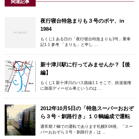
関連記事
夜行寝台特急まりも３号のボヤ、in
1984
もくじ1 ある日の「夜行寝台特急まりも3号」乗車
記1.1 参考 「まりも」と申し ...
新十津川駅に行ってみませんか？【後
編】
もくじ1 新十津川のバス路線1.1 そこで、鉄道復権
に路面ディーゼル車というのは ...
2012年10月5日の「特急スーパーおおぞ
ら３号・釧路行き」１０輌編成で運転
通常期７輌での運転であります札幌9:04発、「スー
パーおおぞら３号・釧路行き」は ...