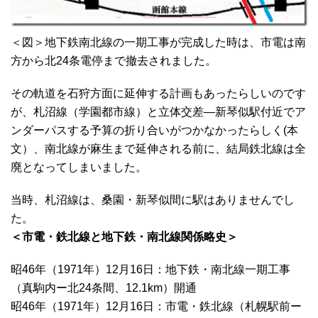
＜図＞地下鉄南北線の一期工事が完成した時は、市電は南
方から北24条電停まで撤去されました。
その軌道を石狩方面に延伸する計画もあったらしいのです
が、札沼線（学園都市線）と立体交差―新琴似駅付近でア
ンダーパスする予算の折り合いがつかなかったらしく(本
文）、南北線が麻生まで延伸される前に、結局鉄北線は全
廃となってしまいました。
当時、札沼線は、桑園・新琴似間に駅はありませんでし
た。
＜市電・鉄北線と地下鉄・南北線関係略史＞
昭46年（1971年）12月16日：地下鉄・南北線一期工事
（真駒内ー北24条間、12.1km）開通
昭46年（1971年）12月16日：市電・鉄北線（札幌駅前ー