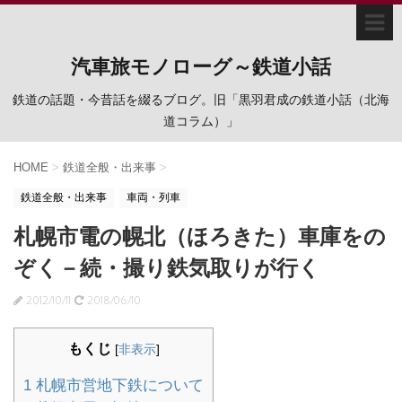
汽車旅モノローグ～鉄道小話
鉄道の話題・今昔話を綴るブログ。旧「黒羽君成の鉄道小話（北海
道コラム）」
HOME
>
鉄道全般・出来事
>
鉄道全般・出来事
車両・列車
札幌市電の幌北（ほろきた）車庫をの
ぞく－続・撮り鉄気取りが行く
2012/10/11
2018/06/10
もくじ
[
非表示
]
1
札幌市営地下鉄について