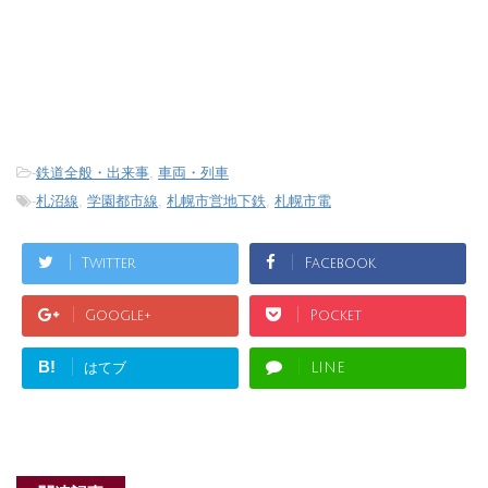
-
鉄道全般・出来事
,
車両・列車
-
札沼線
,
学園都市線
,
札幌市営地下鉄
,
札幌市電
Twitter
Facebook
Google+
Pocket
B!
はてブ
LINE