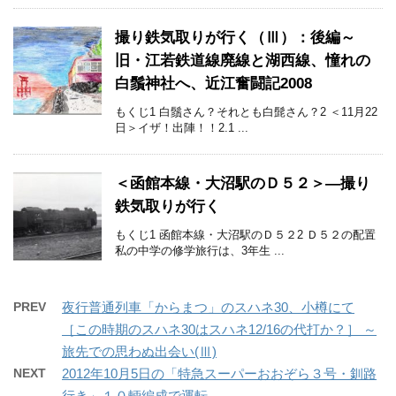
撮り鉄気取りが行く（Ⅲ）：後編～
旧・江若鉄道線廃線と湖西線、憧れの
白鬚神社へ、近江奮闘記2008
もくじ1 白鬚さん？それとも白髭さん？2 ＜11月22
日＞イザ！出陣！！2.1 ...
＜函館本線・大沼駅のＤ５２＞―撮り
鉄気取りが行く
もくじ1 函館本線・大沼駅のＤ５２2 Ｄ５２の配置
私の中学の修学旅行は、3年生 ...
PREV
夜行普通列車「からまつ」のスハネ30、小樽にて
［この時期のスハネ30はスハネ12/16の代打か？］ ～
旅先での思わぬ出会い(Ⅲ)
NEXT
2012年10月5日の「特急スーパーおおぞら３号・釧路
行き」１０輌編成で運転