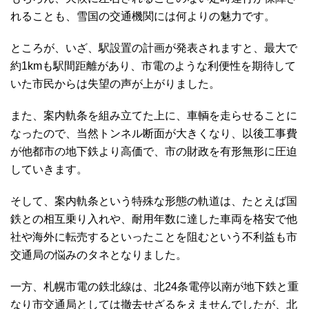
れることも、雪国の交通機関には何よりの魅力です。
ところが、いざ、駅設置の計画が発表されますと、最大で
約1kmも駅間距離があり、市電のような利便性を期待して
いた市民からは失望の声が上がりました。
また、案内軌条を組み立てた上に、車輌を走らせることに
なったので、当然トンネル断面が大きくなり、以後工事費
が他都市の地下鉄より高価で、市の財政を有形無形に圧迫
していきます。
そして、案内軌条という特殊な形態の軌道は、たとえば国
鉄との相互乗り入れや、耐用年数に達した車両を格安で他
社や海外に転売するといったことを阻むという不利益も市
交通局の悩みのタネとなりました。
一方、札幌市電の鉄北線は、北24条電停以南が地下鉄と重
なり市交通局としては撤去せざるをえませんでしたが、北