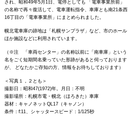
され、昭和49年5月1日、電停としても 「電車事業所前」
の名称で再々復活して、電車運転指令、車庫とも南21条西
16丁目の「電車事業所」にまとめられました。
幌北電車庫の跡地は「札幌サンプラザ」など、市のホール
ほか施設などに利用されています。
（※注 「車両センター」の名称以前に「南車庫」という
名をごく短期間名乗っていた形跡があると伺っております
が、 どなたかご存知の方、情報をお待ちしております）
＜写真１，２とも＞
撮影日：昭和47(1972)年。月日：不明
撮影場所：札幌市電・幌北（ほろきた）車庫
器材：キャノネットQL17（キャノン）
条件：f:11、シャッタースピード：1/125秒