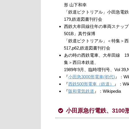
形 山下和幸
「鉄道ピクトリアル」小田急電鉄特集、1
179,鉄道図書刊行会
西鉄大牟田線往年の車両スナップ「50
501B」真竹保博
「鉄道ピクトリアル」＜特集＞西日本鉄
517,p62,鉄道図書刊行会
あの時の西鉄電車、大牟田線 1
集＞西日本鉄道、
1989年9月、臨時増刊号、Vol 39,
『
小田急3000形電車(初代)
』：Wik
『
西鉄500形電車（鉄道）
』：Wiki
『
阪和電気鉄道
』：Wikipedia
小田原急行電鉄、3100