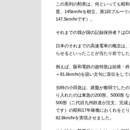
この系列の勲章は、何といっても昭和3
度、145km/hrを樹立、第1回ブル
147.5km/hrです）。
それまでの我が国の記録保持者？はC62の
日本のそれまでの高速電車の概念は、
らせるといったことが当たり前でした
例えば、阪和電鉄の超特急は始発・終点以
＝81.6km/hr)を謳い文句に宣伝
当時の小田急は、路盤が脆弱でしたの
り入れたのは東急の200形、5000形
500形（二代目九州鉄道が注文、完
です）の昭和17年稼働におくれをと
82.8km/hrを実現させました。