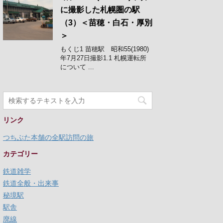
に撮影した札幌圏の駅
（3）＜苗穂・白石・厚別
＞
もくじ1 苗穂駅 昭和55(1980)
年7月27日撮影1.1 札幌運転所
について ...
リンク
つちぶた本舗の全駅訪問の旅
カテゴリー
鉄道雑学
鉄道全般・出来事
秘境駅
駅舎
廃線