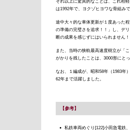
それ以上に驚異的なことは、これ程軽
は1992年で、ヨクゾヒヨワな骨組み
途中大々的な車体更新が１度あった程
の準備の完璧さを追求！！」し、デリ
断の成果を感じずにはいられません！
また、当時の狭軌最高速度樹立が「こ
がかりを残したことは、3000形に
なお、１編成が、昭和58年（1983
62年まで活躍しました。
【参考】
私鉄車両めぐり[122]小田急電鉄、2.