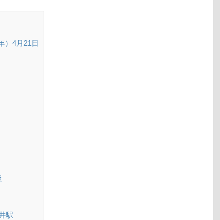
年）4月21日
後
井駅