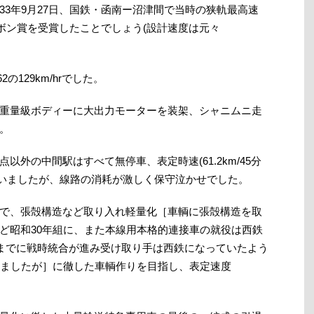
3年9月27日、国鉄・函南ー沼津間で当時の狭軌最高速
ーリボン賞を受賞したことでしょう(設計速度は元々
129km/hrでした。
重量級ボディーに大出力モーターを装架、シャニムニ走
。
外の中間駅はすべて無停車、表定時速(61.2km/45分
をしていましたが、線路の消耗が激しく保守泣かせでした。
で、張殻構造など取り入れ軽量化［車輌に張殻構造を取
 など昭和30年組に、また本線用本格的連接車の就役は西鉄
成までに戦時統合が進み受け取り手は西鉄になっていたよう
りましたが］に徹した車輌作りを目指し、表定速度