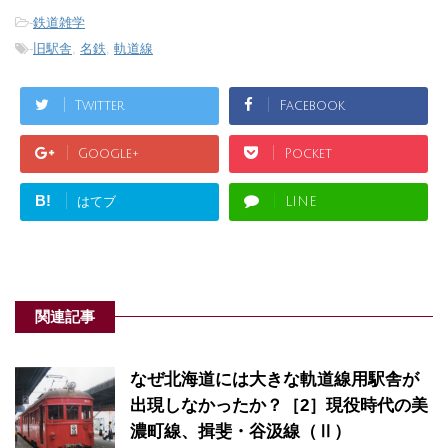
-
鉄道雑学
-
旧駅舎
,
名鉄
,
軌道線
Twitter
Facebook
Google+
Pocket
B!
はてブ
LINE
関連記事
なぜ北海道には大きな軌道線用駅舎が
出現しなかったか？［2］現役時代の美
濃町線、揖斐・谷汲線（Ⅱ）