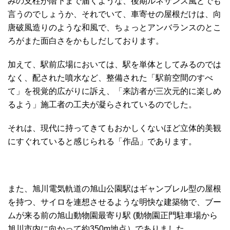
みの支柱が階下まで届くような、後期ルネサンス風とでも
言うのでしょうか、それでいて、車寄せの屋根だけは、向
唐破風造りのような和風で、ちょっとアンバランスのとこ
ろがまた面白さをかもしだしております。
加えて、駅前広場においては、駅を単体としてみるのでは
なく、配された噴水など、整備された「駅前空間のすべ
て」を視覚的広がりに訴え、「来訪者が三次元的に楽しめ
るよう」施工者の工夫が凝らされているのでした。
それは、現代に持ってきてもおかしくないほど立体的美観
にすぐれていると感じられる「作品」であります。
また、旭川電気軌道の旭山公園駅はギャンブレル型の屋根
を持つ、サイロを連想させるような明快な建築物で、ブー
ムが来る前の旭山動物園最寄り駅 (動物園正門駐車場から
旭川市内に向かって約350m地点）でありました。