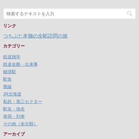
リンク
つちぶた本舗の全駅訪問の旅
カテゴリー
鉄道雑学
鉄道全般・出来事
秘境駅
駅舎
廃線
JR北海道
私鉄・第三セクター
駅名・地名
車両・列車
その他（未分類）
アーカイブ