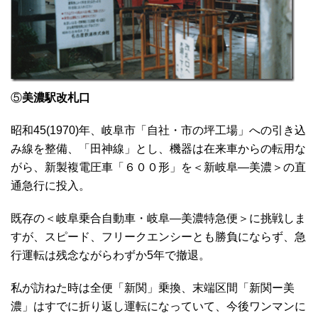
⑤
美濃駅改札口
昭和45(1970)年、岐阜市「自社・市の坪工場」への引き込
み線を整備、「田神線」とし、機器は在来車からの転用な
がら、新製複電圧車「６００形」を＜新岐阜―美濃＞の直
通急行に投入。
既存の＜岐阜乗合自動車・岐阜―美濃特急便＞に挑戦しま
すが、スピード、フリークエンシーとも勝負にならず、急
行運転は残念ながらわずか5年で撤退。
私が訪ねた時は全便「新関」乗換、末端区間「新関ー美
濃」はすでに折り返し運転になっていて、今後ワンマンに