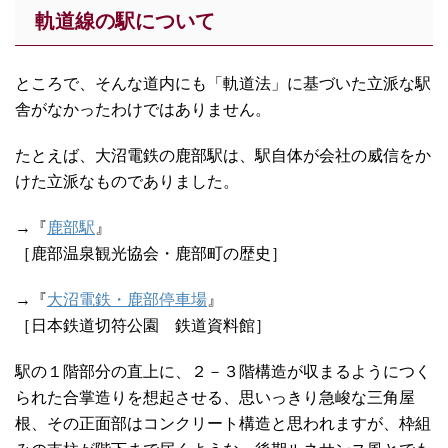
軌道線の駅について
ところで、そんな道内にも「軌道法」に基づいた立派な駅
舎がなかったわけではありません。
たとえば、大沼電鉄の鹿部駅は、駅自体が会社の威信をか
けた立派なものでありました。
→『
鹿部駅
』
［鹿部温泉観光協会・鹿部町の歴史］
→『
大沼電鉄・鹿部停車場
』
［日本鉄道切符公園 鉄道資料館］
駅の１階部分の直上に、２－３階構造が収まるようにつく
られた合掌造りを想起させる、思いっきり急峻な三角屋
根、その正面部はコンクリート構造と思われますが、枠組