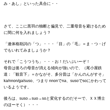
み・あし」といった具合に・・
さて、ここに黒羽の独断と偏見で、二重母音を避けるため
に間に何を入れましょう？
「連体格助詞の「つ」・・・「目」の「毛」＝ま・つ・げ
でもいれてみましょうか？
それで「こうつうち」・・・お！だいぶいーぞ！
母音は後ろの母音が消える傾向が強いので、（尾小屋鉄
道：「観音下」＝かながそ、多分昔は「かんのんがすそ」
ka/nnon/ga/suso、つまり nnonでna、susoでsoにかわって
いるようです。
後ろは、suso→suo→soと変化するのだそーで、ＸＸ博士
のほーそく）・・・