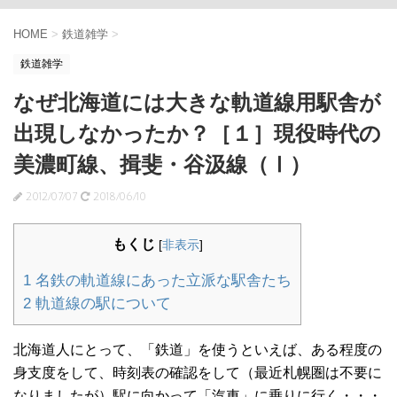
HOME
>
鉄道雑学
>
鉄道雑学
なぜ北海道には大きな軌道線用駅舎が
出現しなかったか？［１］現役時代の
美濃町線、揖斐・谷汲線（Ⅰ）
2012/07/07
2018/06/10
もくじ
[
非表示
]
1
名鉄の軌道線にあった立派な駅舎たち
2
軌道線の駅について
北海道人にとって、「鉄道」を使うといえば、ある程度の
身支度をして、時刻表の確認をして（最近札幌圏は不要に
なりましたが）駅に向かって「汽車」に乗りに行く・・・