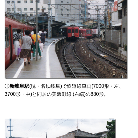
①
新岐阜駅
(現・名鉄岐阜)で鉄道線車両(7000形・左、
3700形・中)と同居の美濃町線 (右端)の880形。