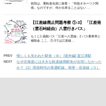
前回は、重軌条化前に旅客－「特急オホーツク関
係」なのですが、何か出来ることはない ...
【江差線廃止問題考察 ①-3】 「江差発
（雲石峠経由）八雲行きバス」
もくじ1 函館バス「江差ー八雲線」2 バス乗車率と
補助金 ここ、①-3では江差線 ...
PREV
惜しくも失われた駅舎（Ⅲ） [道外編] 直江津駅
NEXT
なぜ北海道には大きな軌道線用駅舎が出現しなかった
か？［2］現役時代の美濃町線、揖斐・谷汲線（Ⅱ）