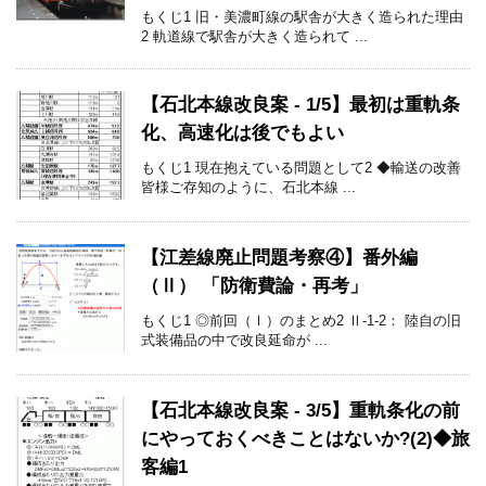
もくじ1 旧・美濃町線の駅舎が大きく造られた理由
2 軌道線で駅舎が大きく造られて ...
【石北本線改良案 - 1/5】最初は重軌条
化、高速化は後でもよい
もくじ1 現在抱えている問題として2 ◆輸送の改善
皆様ご存知のように、石北本線 ...
【江差線廃止問題考察④】番外編
（Ⅱ） 「防衛費論・再考」
もくじ1 ◎前回（Ⅰ）のまとめ2 Ⅱ-1-2： 陸自の旧
式装備品の中で改良延命が ...
【石北本線改良案 - 3/5】重軌条化の前
にやっておくべきことはないか?(2)◆旅
客編1