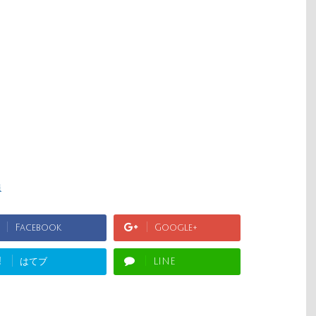
線
Facebook
Google+
!
はてブ
LINE