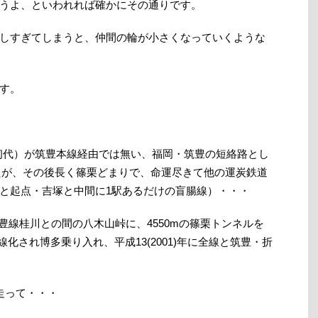
うよ、といわれれば確かにその通りです。
しすぎてしまうと、仲間の輪が小さくなっていくような
す。
初代）が筑豊本線経由では無い、福岡・筑豊の短絡路とし
したが、その後長く篠栗どまりで、命運尽きて他の運炭鉄道
と起点・吉塚と中間に1駅あるだけの盲腸線）・・・
、筑豊線桂川との間の八木山峠に、4550mの篠栗トンネルを
線化され博多乗り入れ、平成13(2001)年に全線と筑豊・折
走って・・・