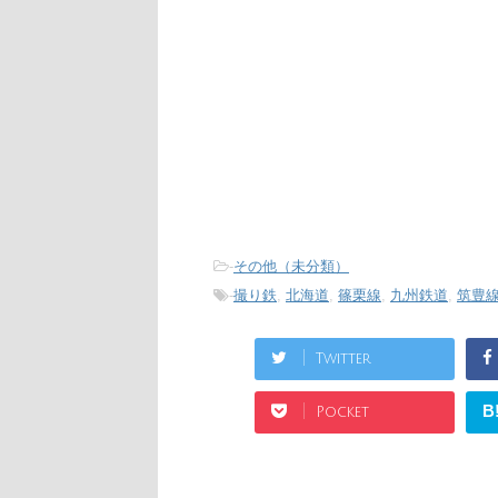
-
その他（未分類）
-
撮り鉄
,
北海道
,
篠栗線
,
九州鉄道
,
筑豊
Twitter
B
Pocket