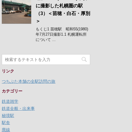
に撮影した札幌圏の駅
（3）＜苗穂・白石・厚別
＞
もくじ1 苗穂駅 昭和55(1980)
年7月27日撮影1.1 札幌運転所
について ...
リンク
つちぶた本舗の全駅訪問の旅
カテゴリー
鉄道雑学
鉄道全般・出来事
秘境駅
駅舎
廃線