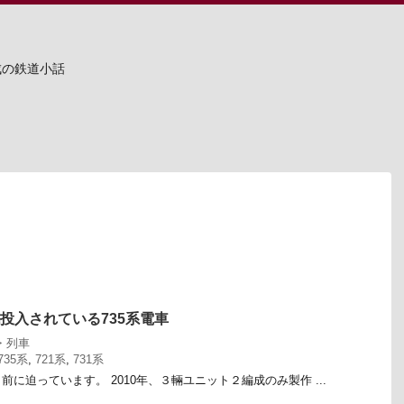
成の鉄道小話
戦投入されている735系電車
・列車
735系
,
721系
,
731系
に迫っています。 2010年、３輛ユニット２編成のみ製作 ...