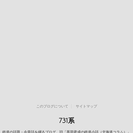
このブログについて
サイトマップ
731系
鉄道の話題・今昔話を綴るブログ。旧「黒羽君成の鉄道小話（北海道コラム）」