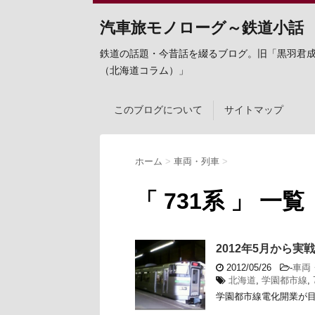
汽車旅モノローグ～鉄道小話
鉄道の話題・今昔話を綴るブログ。旧「黒羽君
（北海道コラム）」
このブログについて
サイトマップ
ホーム
>
車両・列車
>
「 731系 」 一覧
2012年5月から実
2012/05/26
-
車両
北海道
,
学園都市線
,
学園都市線電化開業が目前