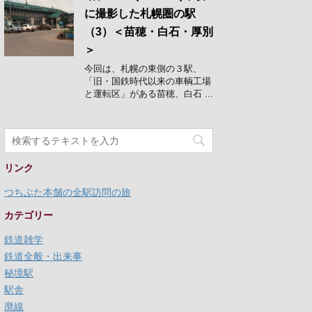
に撮影した札幌圏の駅
（3）＜苗穂・白石・厚別
＞
今回は、札幌の東側の３駅、
「旧・国鉄時代以来の車輌工場
と運転区」がある苗穂、白石 ...
リンク
つちぶた本舗の全駅訪問の旅
カテゴリー
鉄道雑学
鉄道全般・出来事
秘境駅
駅舎
廃線