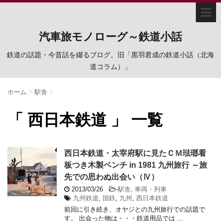
汽車旅モノローグ～鉄道小話
鉄道の話題・今昔話を綴るブログ。旧「黒羽君成の鉄道小話（北海
道コラム）」
ホーム
>
駅舎
>
「 西日本鉄道 」 一覧
西日本鉄道・太宰府駅に見たＣＭ琺瑯看
板つき木製ベンチ in 1981 九州旅行 ～旅
先での思わぬ出会い（Ⅳ）
2013/03/26
-
駅舎
,
車両・列車
九州鉄道
,
国鉄
,
九州
,
西日本鉄道
前回に引き続き、オヤジとの九州旅行での話題で
す。 出会った物は・・・鉄道用品では ...