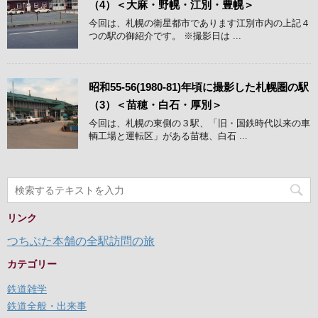
（4）＜大麻・野幌・江別・豊幌＞
今回は、札幌の衛星都市であります江別市内の上記４
つの駅の御紹介です。 ※撮影日は ...
昭和55-56(1980-81)年頃に撮影した札幌圏の駅
（3）＜苗穂・白石・厚別＞
今回は、札幌の東側の３駅、「旧・国鉄時代以来の車
輌工場と運転区」がある苗穂、白石 ...
リンク
つちぶた本舗の全駅訪問の旅
カテゴリー
鉄道雑学
鉄道全般・出来事