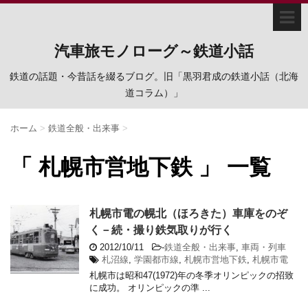
汽車旅モノローグ～鉄道小話
鉄道の話題・今昔話を綴るブログ。旧「黒羽君成の鉄道小話（北海
道コラム）」
ホーム
>
鉄道全般・出来事
>
「 札幌市営地下鉄 」 一覧
札幌市電の幌北（ほろきた）車庫をのぞ
く－続・撮り鉄気取りが行く
2012/10/11
-
鉄道全般・出来事
,
車両・列車
札沼線
,
学園都市線
,
札幌市営地下鉄
,
札幌市電
札幌市は昭和47(1972)年の冬季オリンピックの招致
に成功。 オリンピックの準 ...