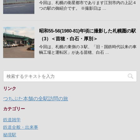
今回は、札幌の衛星都市であります江別市内の上記４
つの駅の御紹介です。 ※撮影日は ...
昭和55-56(1980-81)年頃に撮影した札幌圏の駅
（3）＜苗穂・白石・厚別＞
今回は、札幌の東側の３駅、「旧・国鉄時代以来の車
輌工場と運転区」がある苗穂、白石 ...
リンク
つちぶた本舗の全駅訪問の旅
カテゴリー
鉄道雑学
鉄道全般・出来事
秘境駅