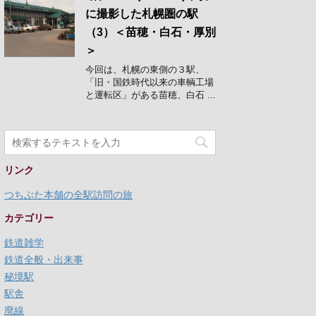
に撮影した札幌圏の駅
（3）＜苗穂・白石・厚別
＞
今回は、札幌の東側の３駅、
「旧・国鉄時代以来の車輌工場
と運転区」がある苗穂、白石 ...
リンク
つちぶた本舗の全駅訪問の旅
カテゴリー
鉄道雑学
鉄道全般・出来事
秘境駅
駅舎
廃線