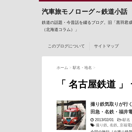
汽車旅モノローグ～鉄道小話
鉄道の話題・今昔話を綴るブログ。旧「黒羽君
（北海道コラム）」
このブログについて
サイトマップ
ホーム
>
駅名・地名
>
「 名古屋鉄道 」
撮り鉄気取りが行く
田急・名鉄・福井
2013/02/01
-
駅名
撮り鉄
,
名鉄
,
京福電
今回の旅行［※撮り鉄気